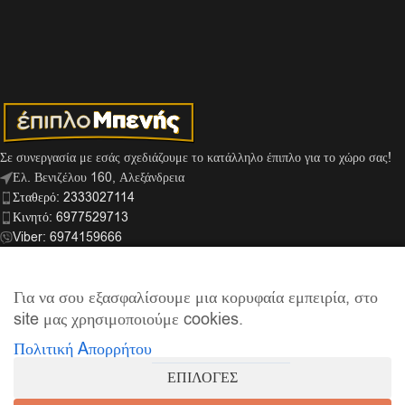
Σε συνεργασία με εσάς σχεδιάζουμε το κατάλληλο έπιπλο για το χώρο σας!
Ελ. Βενιζέλου 160, Αλεξάνδρεια
Σταθερό: 2333027114
Κινητό: 6977529713
Viber: 6974159666
info@mpenis.gr
Για να σου εξασφαλίσουμε μια κορυφαία εμπειρία, στο
site μας χρησιμοποιούμε cookies.
ΣΎΝΔΕΣΜΟΙ
Πολιτική Aπορρήτου
ΠΛΗΡΟΦΟΡΊΕΣ
ΕΠΙΛΟΓΕΣ
© 2026
Έπιπλο Μπενής
| Supported by
netExelixis