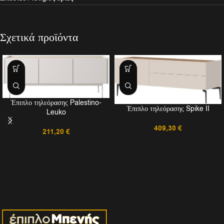
Σχετικά προϊόντα
Έπιπλο τηλεόρασης Palestino-
Έπιπλο τηλεόρασης Spike II
Leuko
409,30
€
211,20
€