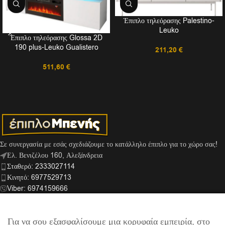
Έπιπλο τηλεόρασης Palestino-
Leuko
Έπιπλο τηλεόρασης Glossa 2D
190 plus-Leuko Gualistero
211,20
€
511,60
€
Σε συνεργασία με εσάς σχεδιάζουμε το κατάλληλο έπιπλο για το χώρο σας!
Ελ. Βενιζέλου 160, Αλεξάνδρεια
Σταθερό: 2333027114
Κινητό: 6977529713
Viber: 6974159666
info@mpenis.gr
Για να σου εξασφαλίσουμε μια κορυφαία εμπειρία, στο