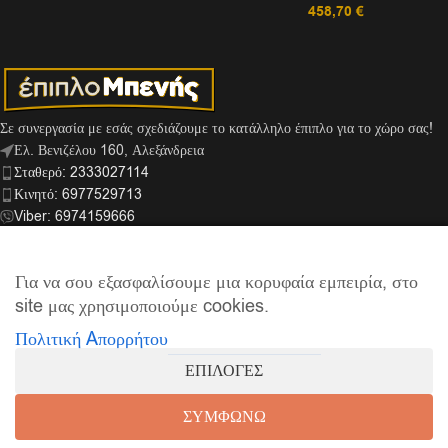
458,70
€
Σε συνεργασία με εσάς σχεδιάζουμε το κατάλληλο έπιπλο για το χώρο σας!
Ελ. Βενιζέλου 160, Αλεξάνδρεια
Σταθερό: 2333027114
Κινητό: 6977529713
Viber: 6974159666
info@mpenis.gr
Για να σου εξασφαλίσουμε μια κορυφαία εμπειρία, στο
site μας χρησιμοποιούμε cookies.
ΣΎΝΔΕΣΜΟΙ
Πολιτική Aπορρήτου
ΠΛΗΡΟΦΟΡΊΕΣ
ΕΠΙΛΟΓΕΣ
© 2026
Έπιπλο Μπενής
| Supported by
netExelixis
ΣΥΜΦΩΝΩ
0