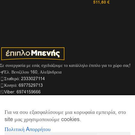
511,60
€
Σε συνεργασία με εσάς σχεδιάζουμε το κατάλληλο έπιπλο για το χώρο σας!
Ελ. Βενιζέλου 160, Αλεξάνδρεια
Σταθερό: 2333027114
Κινητό: 6977529713
Viber: 6974159666
info@mpenis.gr
Για να σου εξασφαλίσουμε μια κορυφαία εμπειρία, στο
site μας χρησιμοποιούμε cookies.
ΣΎΝΔΕΣΜΟΙ
Πολιτική Aπορρήτου
ΠΛΗΡΟΦΟΡΊΕΣ