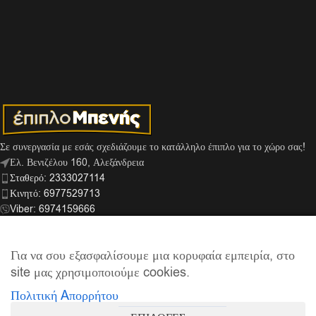
Σε συνεργασία με εσάς σχεδιάζουμε το κατάλληλο έπιπλο για το χώρο σας!
Ελ. Βενιζέλου 160, Αλεξάνδρεια
Σταθερό: 2333027114
Κινητό: 6977529713
Viber: 6974159666
info@mpenis.gr
Για να σου εξασφαλίσουμε μια κορυφαία εμπειρία, στο
site μας χρησιμοποιούμε cookies.
ΣΎΝΔΕΣΜΟΙ
Πολιτική Aπορρήτου
ΠΛΗΡΟΦΟΡΊΕΣ