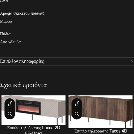
ABS
Χρώμα σκελετού ποδιών:
Μαύρο
Πόδια:
Απο χάλυβα
Επιπλέον πληροφορίες
Σχετικά προϊόντα
Έπιπλο τηλεόρασης Lucca 2D
Έπιπλο τηλεόρασης Tacos 4D
EF-Mpez