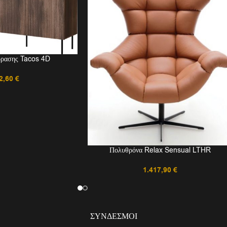
όρασης Tacos 4D
2,60
€
Πολυθρόνα Relax Sensual LTHR
1.417,90
€
ΣΎΝΔΕΣΜΟΙ