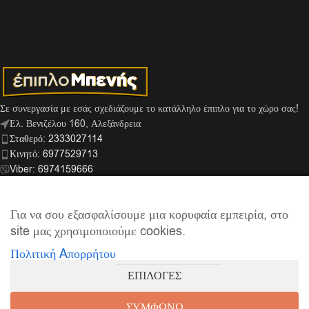
Σε συνεργασία με εσάς σχεδιάζουμε το κατάλληλο έπιπλο για το χώρο σας!
Ελ. Βενιζέλου 160, Αλεξάνδρεια
Σταθερό: 2333027114
Κινητό: 6977529713
Viber: 6974159666
info@mpenis.gr
Για να σου εξασφαλίσουμε μια κορυφαία εμπειρία, στο
site μας χρησιμοποιούμε cookies.
ΣΎΝΔΕΣΜΟΙ
Πολιτική Aπορρήτου
ΠΛΗΡΟΦΟΡΊΕΣ
ΕΠΙΛΟΓΕΣ
© 2026
Έπιπλο Μπενής
| Supported by
netExelixis
ΣΥΜΦΩΝΩ