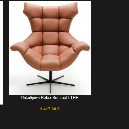
Σετ τραπεζάκ
Πολυθρόνα Relax Sensual LTHR
1.417,90
€