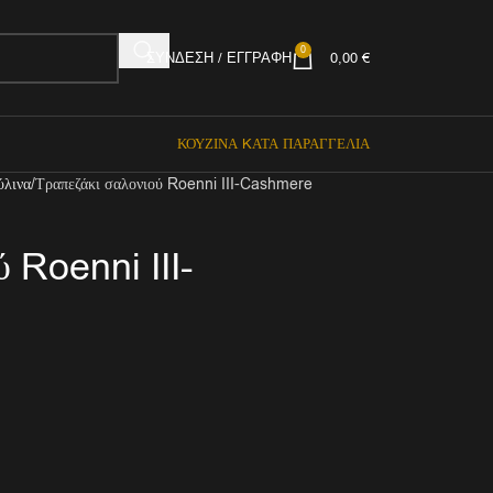
0
ΣΎΝΔΕΣΗ / ΕΓΓΡΑΦΉ
0,00
€
ΚΟΥΖΊΝΑ KΑΤΆ ΠΑΡΑΓΓΕΛΊΑ
ύλινα
Τραπεζάκι σαλονιού Roenni III-Cashmere
 Roenni III-