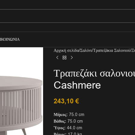
ΙΚΟΙΝΩΝΊΑ
Αρχική σελίδα
Σαλόνι
Τραπεζάκια Σαλονιού
Ξ
Τραπεζάκι σαλονιού
Cashmere
243,10
€
Μήκος:
75.0 cm
Βάθος:
75.0 cm
Ύψος:
44.0 cm
Βάρος:
17.0 kg