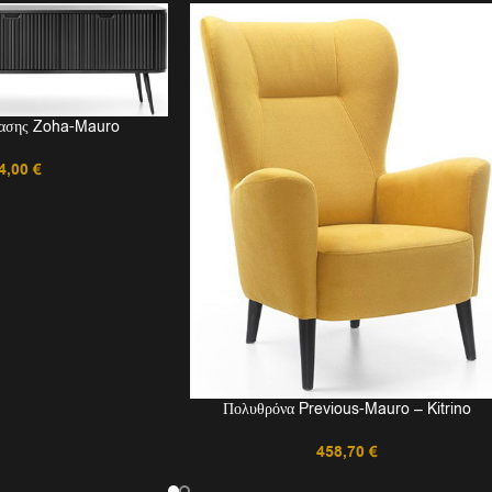
ρασης Zoha-Mauro
4,00
€
Πολυθρόνα Previous-Mauro – Kitrino
458,70
€