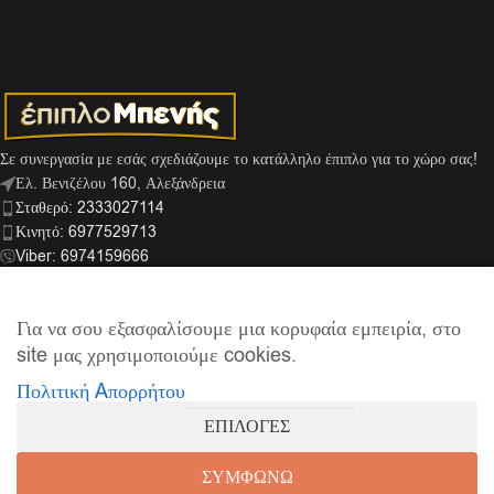
Σε συνεργασία με εσάς σχεδιάζουμε το κατάλληλο έπιπλο για το χώρο σας!
Ελ. Βενιζέλου 160, Αλεξάνδρεια
Σταθερό: 2333027114
Κινητό: 6977529713
Viber: 6974159666
info@mpenis.gr
Για να σου εξασφαλίσουμε μια κορυφαία εμπειρία, στο
site μας χρησιμοποιούμε cookies.
ΣΎΝΔΕΣΜΟΙ
Πολιτική Aπορρήτου
ΠΛΗΡΟΦΟΡΊΕΣ
ΕΠΙΛΟΓΕΣ
© 2026
Έπιπλο Μπενής
| Supported by
netExelixis
ΣΥΜΦΩΝΩ