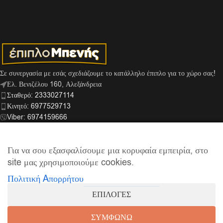
Σε συνεργασία με εσάς σχεδιάζουμε το κατάλληλο έπιπλο για το χώρο σας!
Ελ. Βενιζέλου 160, Αλεξάνδρεια
Σταθερό: 2333027114
Κινητό: 6977529713
Viber: 6974159666
info@mpenis.gr
Για να σου εξασφαλίσουμε μια κορυφαία εμπειρία, στο
site μας χρησιμοποιούμε cookies.
ΣΎΝΔΕΣΜΟΙ
Πολιτική Aπορρήτου
ΠΛΗΡΟΦΟΡΊΕΣ
ΕΠΙΛΟΓΕΣ
© 2026
Έπιπλο Μπενής
| Supported by
netExelixis
ΣΥΜΦΩΝΩ