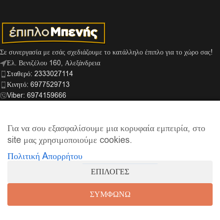
Σε συνεργασία με εσάς σχεδιάζουμε το κατάλληλο έπιπλο για το χώρο σας!
Ελ. Βενιζέλου 160, Αλεξάνδρεια
Σταθερό: 2333027114
Κινητό: 6977529713
Viber: 6974159666
info@mpenis.gr
Για να σου εξασφαλίσουμε μια κορυφαία εμπειρία, στο
site μας χρησιμοποιούμε cookies.
ΣΎΝΔΕΣΜΟΙ
Πολιτική Aπορρήτου
ΠΛΗΡΟΦΟΡΊΕΣ
ΕΠΙΛΟΓΕΣ
© 2026
Έπιπλο Μπενής
| Supported by
netExelixis
ΣΥΜΦΩΝΩ
0