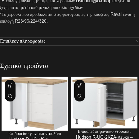
*H επιλογή πάγκου, μπάζας και χερουλιών
είναι υποχρεωτική
και γίνεται
ξεχωριστά, μέσα από μεγάλη ποικιλία σχεδίων
*Το χερούλι που προβάλλεται στις φωτογραφίες της κουζίνας Raval είναι η
επιλογή R23/96/224/320.
Επιπλέον πληροφορίες
Σχετικά προϊόντα
Επιδαπέδιο γωνιακό ντουλάπι
Επιδαπέδιο γωνιακό ντουλάπι
Hudson R-UG-2KZA-Λευκό –