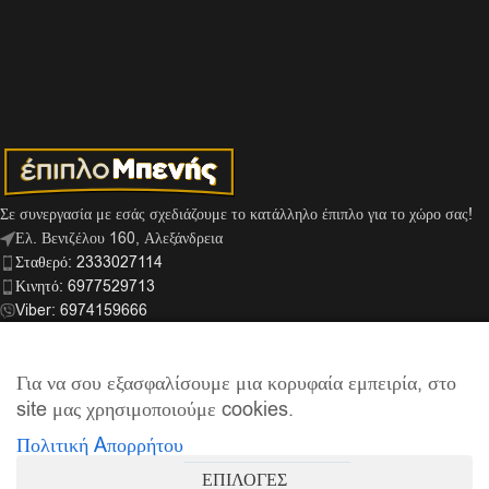
Σε συνεργασία με εσάς σχεδιάζουμε το κατάλληλο έπιπλο για το χώρο σας!
Ελ. Βενιζέλου 160, Αλεξάνδρεια
Σταθερό: 2333027114
Κινητό: 6977529713
Viber: 6974159666
info@mpenis.gr
Για να σου εξασφαλίσουμε μια κορυφαία εμπειρία, στο
site μας χρησιμοποιούμε cookies.
ΣΎΝΔΕΣΜΟΙ
Πολιτική Aπορρήτου
ΠΛΗΡΟΦΟΡΊΕΣ
ΕΠΙΛΟΓΕΣ
© 2026
Έπιπλο Μπενής
| Supported by
netExelixis