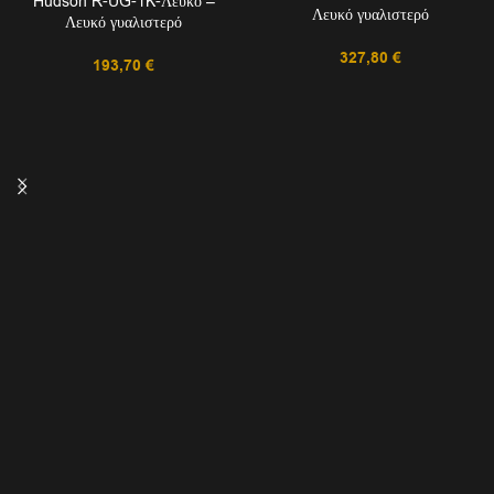
Hudson R-UG-1K-Λευκό –
Λευκό γυαλιστερό
Λευκό γυαλιστερό
327,80
€
193,70
€