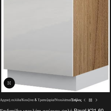
Click to enlarge
Αρχική σελίδα
Κουζίνα & Τραπεζαρία
Ντουλάπια
Στήλες
Επιδαπέδιο ντουλάπι φούρνου ψηλό Raval K21-60-