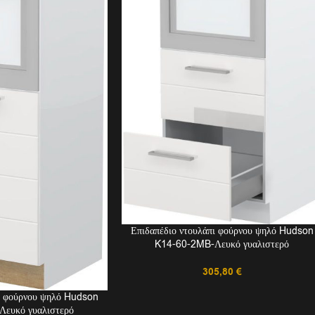
Επιδαπέδιο ντουλάπι φούρνου ψηλό Hudson
K14-60-2MB-Λευκό γυαλιστερό
305,80
€
πι φούρνου ψηλό Hudson
ευκό γυαλιστερό