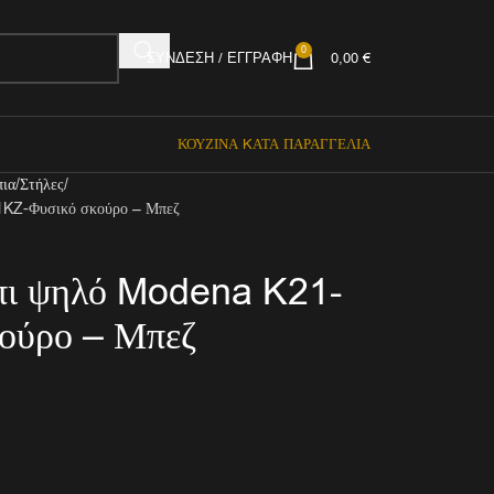
0
ΣΎΝΔΕΣΗ / ΕΓΓΡΑΦΉ
0,00
€
ΚΟΥΖΊΝΑ KΑΤΆ ΠΑΡΑΓΓΕΛΊΑ
πια
Στήλες
1KZ-Φυσικό σκούρο – Μπεζ
άπι ψηλό Modena K21-
ούρο – Μπεζ