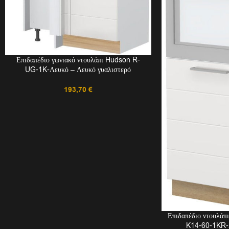
Επιδαπέδιο γωνιακό ντουλάπι Hudson R-
UG-1K-Λευκό – Λευκό γυαλιστερό
193,70
€
Επιδαπέδιο ντουλά
K14-60-1KR-Λ