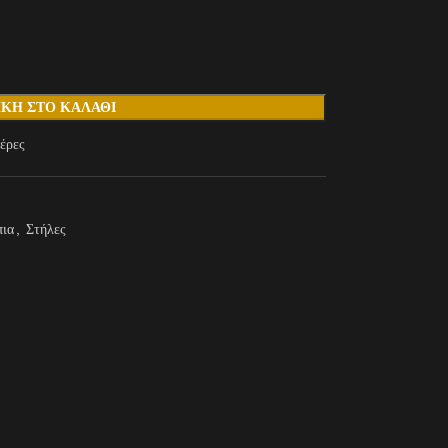
ΚΗ ΣΤΟ ΚΑΛΆΘΙ
έρες
πια
,
Στήλες