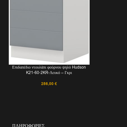
Επιδαπέδιο ντουλάπι φούρνου ψηλό Hudson
K21-60-2KR-Λευκό – Γκρι
Επιδαπέδιο ντο
286,00
€
K23-60-2
ΠΛΗΡΟΦΟΡΊΕΣ