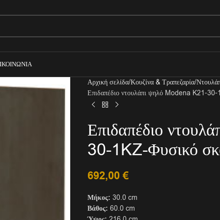
ΙΚΟΙΝΩΝΊΑ
Αρχική σελίδα
Κουζίνα & Τραπεζαρία
Ντουλά
Επιδαπέδιο ντουλάπι ψηλό Modena K21-30-
Επιδαπέδιο ντουλ
30-1KZ-Φυσικό σκ
692,00
€
Μήκος:
30.0 cm
Βάθος:
60.0 cm
Ύψος:
216.0 cm