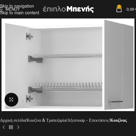
Skip to navigation
0
ΜΕΝΟΎ
0,00
Skip to main content
Click to enlarge
Αρχική σελίδα
Κουζίνα & Τραπεζαρία
Αξεσουάρ - Επεκτάσεις
Κουζίνας