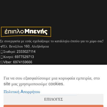
Σε συνεργασία με εσάς σχεδιάζουμε το κατάλληλο έπιπλο για το χώρο σας!
Ελ. Βενιζέλου 160, Αλεξάνδρεια
Σταθερό: 2333027114
Κινητό: 6977529713
Viber: 6974159666
info@mpenis.gr
Για να σου εξασφαλίσουμε μια κορυφαία εμπειρία, στο
site μας χρησιμοποιούμε cookies.
ΣΎΝΔΕΣΜΟΙ
Πολιτική Aπορρήτου
ΠΛΗΡΟΦΟΡΊΕΣ
ΕΠΙΛΟΓΕΣ
© 2026
Έπιπλο Μπενής
| Supported by
netExelixis