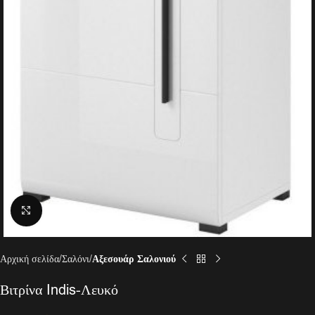
Click to enlarge
Αρχική σελίδα
Σαλόνι
Αξεσουάρ Σαλονιού
Βιτρίνα Indis-Λευκό