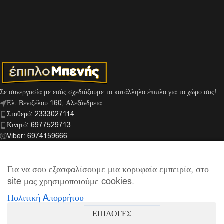
Σε συνεργασία με εσάς σχεδιάζουμε το κατάλληλο έπιπλο για το χώρο σας!
Ελ. Βενιζέλου 160, Αλεξάνδρεια
Σταθερό: 2333027114
Κινητό: 6977529713
Viber: 6974159666
info@mpenis.gr
Για να σου εξασφαλίσουμε μια κορυφαία εμπειρία, στο
site μας χρησιμοποιούμε cookies.
ΣΎΝΔΕΣΜΟΙ
Πολιτική Aπορρήτου
ΠΛΗΡΟΦΟΡΊΕΣ
ΕΠΙΛΟΓΕΣ
© 2026
Έπιπλο Μπενής
| Supported by
netExelixis